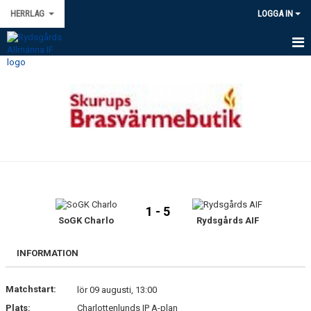
HERRLAG
LOGGA IN
HEM
NYHETER
KALENDER
TRUPPEN
BILDGALLERI
1 - 5
DOKUMENT
SoGK Charlo
Rydsgårds AIF
KONTAKT
INFORMATION
Matchstart:
lör 09 augusti, 13:00
Plats:
Charlottenlunds IP A-plan