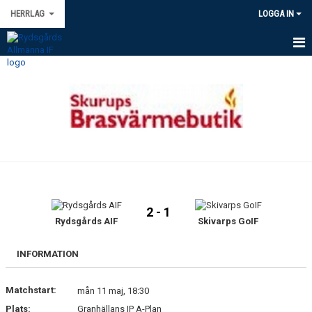
HERRLAG
LOGGA IN
HEM
NYHETER
KALENDER
TRUPPEN
BILDGALLERI
2 - 1
DOKUMENT
Rydsgårds AIF
Skivarps GoIF
KONTAKT
INFORMATION
Matchstart:
mån 11 maj, 18:30
Plats:
Granhällans IP A-Plan