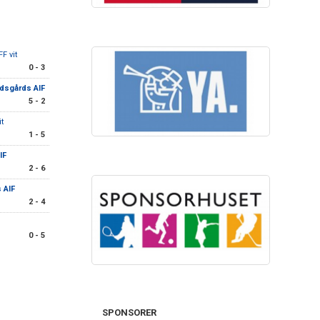
FF vit
0 - 3
dsgårds AIF
5 - 2
t
1 - 5
IF
2 - 6
 AIF
2 - 4
0 - 5
SPONSORER