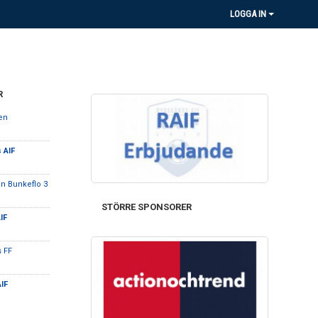
LOGGA IN
R
ken
 AIF
n Bunkeflo 3
STÖRRE SPONSORER
IF
 FF
IF