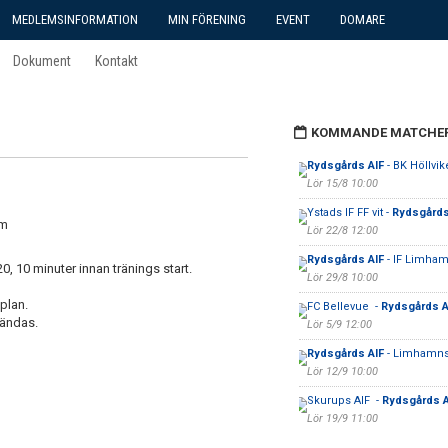
MEDLEMSINFORMATION
MIN FÖRENING
EVENT
DOMARE
Dokument
Kontakt
KOMMANDE MATCHE
Rydsgårds AIF
- BK Höllvi
Lör 15/8 10:00
Ystads IF FF vit -
Rydsgårds
um
Lör 22/8 12:00
Rydsgårds AIF
- IF Limham
 10 minuter innan tränings start.
Lör 29/8 10:00
plan.
FC Bellevue -
Rydsgårds A
vändas.
Lör 5/9 12:00
Rydsgårds AIF
- Limhamns
Lör 12/9 10:00
Skurups AIF -
Rydsgårds A
Lör 19/9 11:00