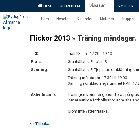
HEM
BLI MEDLEM
VÅRA LAG
NYHETER
Hem
Nyheter
Kalender
Matcher
Truppen
Flickor 2013
» Träning måndagar.
Tid:
mån 23 juni, 17:20 - 19:10
Plats:
Granhällans IP - plan B
Samling:
Granhällans IP. Tjejernas omklädningsr
Träning måndagar. 17:30 till 19:00
Samling i omklädningsrummet RAIF 17:20,
Aktivitetsinfo:
Träningen kommer genomföras på gräs
Det är vanliga fotbollsskor som ska an
Glöm inte vattenflaska!
<< Tillbaka