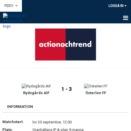
P2011
LOGGA IN
HEM
NYHETER
KALENDER
MATCHER
TRUPPEN
1 - 3
BILDGALLERI
Rydsgårds AIF
Österlen FF
DOKUMENT
INFORMATION
KONTAKT
Matchstart:
lör 20 september, 12:00
Plats:
Granhällans IP A-plan 9-manna