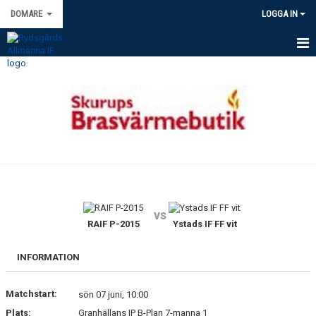
DOMARE
LOGGA IN
HEM
NYHETER
KALENDER
UPPDRAG & TILLSÄTTNING.
KONTAKT
vs
GDPR
RAIF P-2015
Ystads IF FF vit
INFORMATION
Matchstart:
sön 07 juni, 10:00
Plats:
Granhällans IP B-Plan 7-manna 1