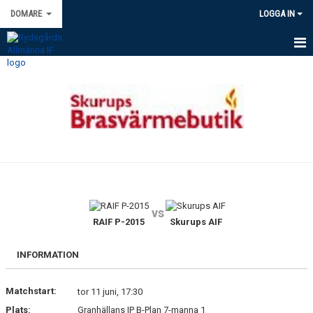
DOMARE
LOGGA IN
HEM
NYHETER
KALENDER
UPPDRAG & TILLSÄTTNING.
KONTAKT
vs
GDPR
RAIF P-2015
Skurups AIF
INFORMATION
Matchstart:
tor 11 juni, 17:30
Plats:
Granhällans IP B-Plan 7-manna 1