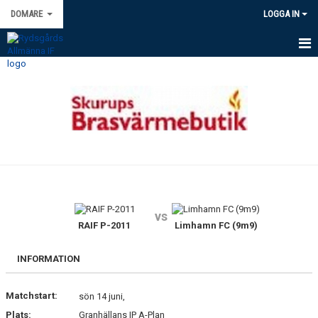
DOMARE
LOGGA IN
HEM
NYHETER
KALENDER
UPPDRAG & TILLSÄTTNING.
KONTAKT
vs
GDPR
RAIF P-2011
Limhamn FC (9m9)
INFORMATION
Matchstart:
sön 14 juni,
Plats:
Granhällans IP A-Plan