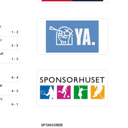
F
1 - 2
IF
3 - 3
IF
1 - 2
6 - 4
IF
4 - 2
 FK
6 - 1
SPONSORER