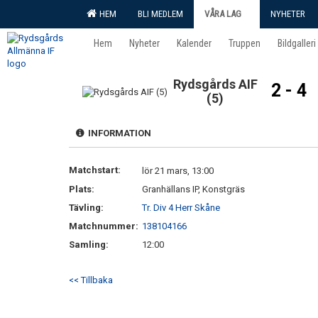
HEM
BLI MEDLEM
VÅRA LAG
NYHETER
Hem
Nyheter
Kalender
Truppen
Bildgalleri
Rydsgårds AIF
2 - 4
(5)
INFORMATION
Matchstart:
lör 21 mars, 13:00
Plats:
Granhällans IP, Konstgräs
Tävling:
Tr. Div 4 Herr Skåne
Matchnummer:
138104166
Samling:
12:00
<< Tillbaka