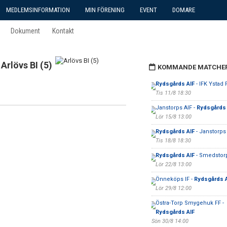
MEDLEMSINFORMATION
MIN FÖRENING
EVENT
DOMARE
Dokument
Kontakt
Arlövs BI (5)
KOMMANDE MATCHE
Rydsgårds AIF
- IFK Ystad
Tis 11/8 18:30
Janstorps AIF -
Rydsgårds 
Lör 15/8 13:00
Rydsgårds AIF
- Janstorps
Tis 18/8 18:30
Rydsgårds AIF
- Smedstorp
Lör 22/8 13:00
Önneköps IF -
Rydsgårds A
Lör 29/8 12:00
Östra-Torp Smygehuk FF -
Rydsgårds AIF
Sön 30/8 14:00