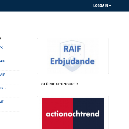
LOGGA IN
R
 FK
AIF
 AIF
STÖRRE SPONSORER
s IF
IF