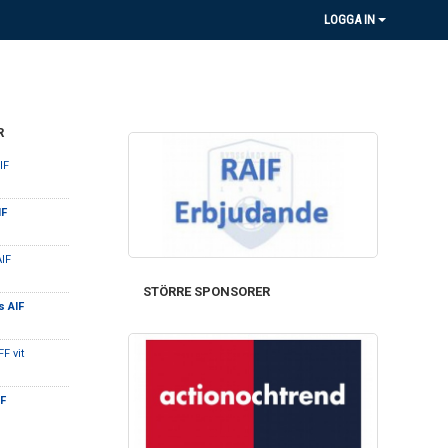
LOGGA IN
R
IF
IF
AIF
STÖRRE SPONSORER
s AIF
FF vit
IF