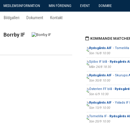
MEDLEMSINFORMATION
MIN FÖRENING
EVENT
DOMARE
Bildgalleri
Dokument
Kontakt
Borrby IF
KOMMANDE MATCHE
Rydsgårds AIF
- Tomelilla 
Sön 16/8 10:00
Sjöbo IF blå -
Rydsgårds A
Mån 24/8 18:30
Rydsgårds AIF
- Skurups 
Sön 30/8 10:00
Österlen FF blå -
Rydsgård
Sön 6/9 10:30
Rydsgårds AIF
- Ystads IF 
Sön 13/9 10:00
Tomelilla IF -
Rydsgårds A
Sön 20/9 10:00