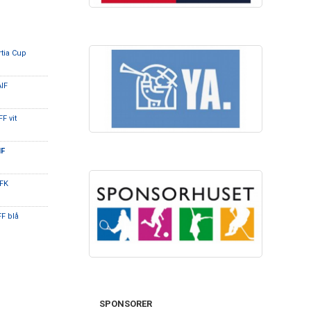
tia Cup
AIF
FF vit
IF
 FK
FF blå
SPONSORER