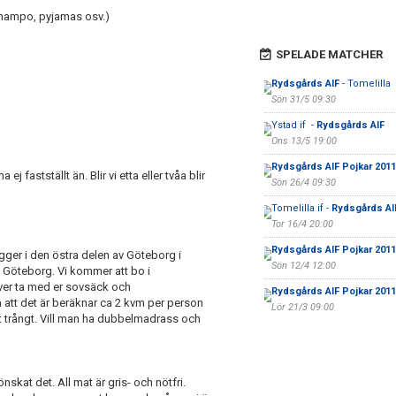
champo, pyjamas osv.)
SPELADE MATCHER
Rydsgårds AIF
- Tomelilla
Sön 31/5 09:30
Ystad if -
Rydsgårds AIF
Ons 13/5 19:00
Rydsgårds AIF Pojkar 2011
fastställt än. Blir vi etta eller tvåa blir
Sön 26/4 09:30
Tomelilla if -
Rydsgårds AIF
Tor 16/4 20:00
Rydsgårds AIF Pojkar 2011
er i den östra delen av Göteborg i
Sön 12/4 12:00
 Göteborg. Vi kommer att bo i
ver ta med er sovsäck och
Rydsgårds AIF Pojkar 2011
att det är beräknar ca 2 kvm per person
Lör 21/3 09:00
det trångt. Vill man ha dubbelmadrass och
nskat det. All mat är gris- och nötfri.