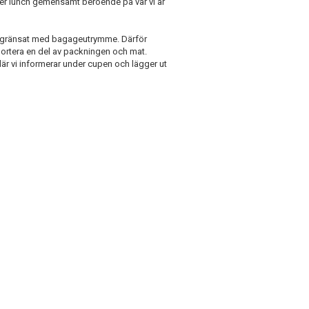
ter lunch gemensamt beroende på var vi är
egränsat med bagageutrymme. Därför
nsportera en del av packningen och mat.
 vi informerar under cupen och lägger ut