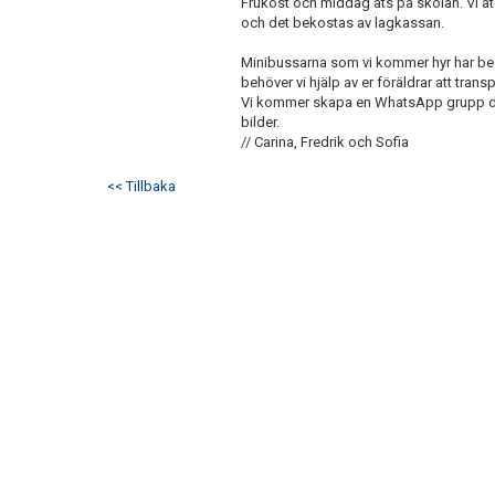
Frukost och middag äts på skolan. Vi ä
och det bekostas av lagkassan.
Minibussarna som vi kommer hyr har b
behöver vi hjälp av er föräldrar att tra
Vi kommer skapa en WhatsApp grupp där
bilder.
// Carina, Fredrik och Sofia
<< Tillbaka