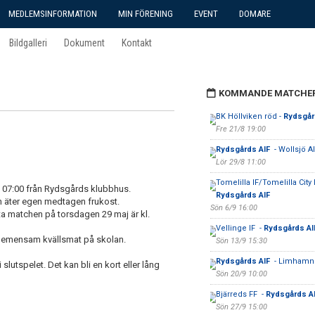
MEDLEMSINFORMATION
MIN FÖRENING
EVENT
DOMARE
Bildgalleri
Dokument
Kontakt
KOMMANDE MATCHE
BK Höllviken röd -
Rydsgår
Fre 21/8 19:00
Rydsgårds AIF
- Wollsjö A
Lör 29/8 11:00
Tomelilla IF/Tomelilla City I
l. 07:00 från Rydsgårds klubbhus.
Rydsgårds AIF
ch äter egen medtagen frukost.
Sön 6/9 16:00
sta matchen på torsdagen 29 maj är kl.
Vellinge IF -
Rydsgårds A
r gemensam kvällsmat på skolan.
Sön 13/9 15:30
Rydsgårds AIF
- Limhamns
slutspelet. Det kan bli en kort eller lång
Sön 20/9 10:00
Bjärreds FF -
Rydsgårds A
Sön 27/9 15:00