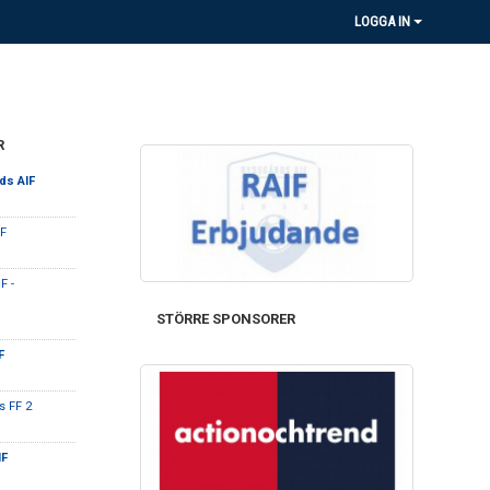
LOGGA IN
R
ds AIF
IF
F -
STÖRRE SPONSORER
IF
 FF 2
IF