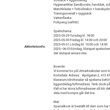
Sovsäck + liggunderlag
Hygienartiklar (tandborste, handduk, s
Matchkläder + fotbollsskor + benskydd
Träningsoverall + ryggsäck
Vattenflaska
Fickpeng (valfritt)
Spelschema:
2025-05-29 Torsdag kl. 18:00
2025-05-30 Fredag kl. 14:00 och 20:00
2025-05-31 Lördag Kl. 10:00 och 14:00
Aktivitetsinfo:
2025–06-01Söndag, Slutspel spelschema ej 
det slutspel annars inte.
Boende:
Vi kommer bo på Utmarksskolan som ligg
Kortedala. Adress: Aprilgatan 2, 415 47
klassrum/idrottssalar så spelarna behö
liggunderlag/luftmadrass. Tänk dock på 
ifall ni har stora luftmadrasser så blir 
dela med kompis går det bra.
Mat:
Specialkost är beställt till dem som har ö