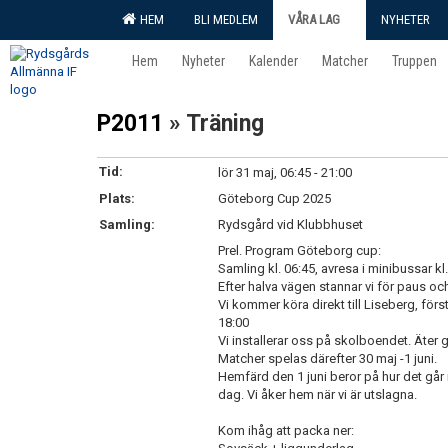
HEM
BLI MEDLEM
VÅRA LAG
NYHETER
Hem
Nyheter
Kalender
Matcher
Truppen
P2011
» Träning
Tid:
lör 31 maj, 06:45 - 21:00
Plats:
Göteborg Cup 2025
Samling:
Rydsgård vid Klubbhuset
Prel. Program Göteborg cup:
Samling kl. 06:45, avresa i minibussar k
Efter halva vägen stannar vi för paus o
Vi kommer köra direkt till Liseberg, för
18:00
Vi installerar oss på skolboendet. Äte
Matcher spelas därefter 30 maj -1 juni.
Hemfärd den 1 juni beror på hur det går i 
dag. Vi åker hem när vi är utslagna.
Kom ihåg att packa ner: