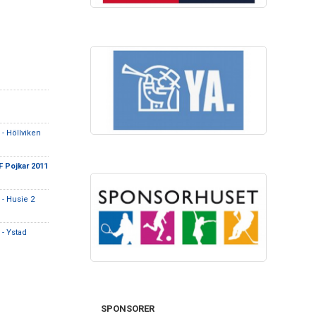
- Höllviken
 Pojkar 2011
- Husie 2
- Ystad
SPONSORER