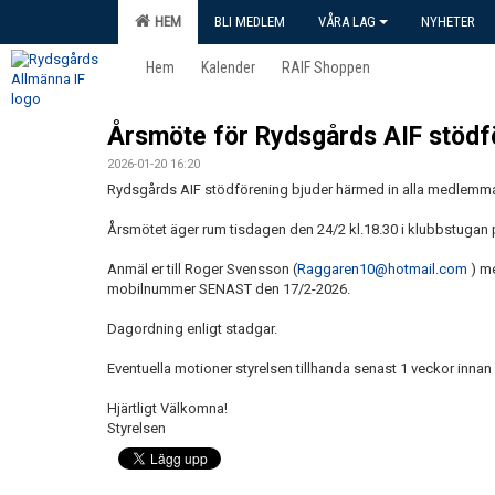
HEM
BLI MEDLEM
VÅRA LAG
NYHETER
Hem
Kalender
RAIF Shoppen
Årsmöte för Rydsgårds AIF stödf
2026-01-20 16:20
Rydsgårds AIF stödförening bjuder härmed in alla medlemmar 
Årsmötet äger rum tisdagen den 24/2 kl.18.30 i klubbstugan 
Anmäl er till Roger Svensson (
Raggaren10@hotmail.com
) me
mobilnummer SENAST den 17/2-2026.
Dagordning enligt stadgar.
Eventuella motioner styrelsen tillhanda senast 1 veckor innan
Hjärtligt Välkomna!
Styrelsen