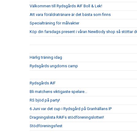
Välkommen till Rydsgårds AIF Boll & Lek!
Att vara föräldratränare är det bästa som finns
Specialträning för målvakter
Köp din farsdags present i våran NewBody shop så stöttar du 
Härlig träning idag
Rydsgårds ungdoms camp
Rydsgårds AIF
Bli matchens viktigaste spelare...
RS bjöd på party!
6 Juni var det cup i Rydsgård på Granhällans IP
Dragningslista RAIFs stödföreningslotteri!
Stödföreningsfest