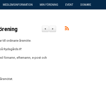
MEDLEMSINFORMATION
MIN FÖRENING
EVENT
DOMARE
örening
<
>
till ordinarie årsmöte.
på Rydsgårds IP.
d förnamn, efternamn, e-post och
 årsmötet.