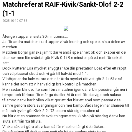
Matchreferat RAIF-Kivik/Sankt-Olof 2-2
(1-1
2025-10-10 07:55
Återigen tappar vi sista 30 minuterna….
Ja för andra matchen i rad tappar vi vår ledning och spelet sista delen av
matchen.
Matchen börjar ganska jämnt där vi ändå spelar helt ok och skapar en del
chanser men lite oväntat gör Kivik 0-1 i 9:e minuten på ett rent för enkelt
sätt.
Dock kvitterar Loa mycket snyggt i 16:e (fin prestation Loa) efter ett rappt
och välplacerat skott och vi går till halvtid med 1-1.
Vi börjar andra halvlek bra och när Arda mycket rättvist gör 2-1 i 53:e så
känns det som att vi har väldigt bra kontroll på matchen.
Men sedan blir det lite som förra matchen igen där vi blir passiva, går ner i
tempo och förlorar för många dueller. Vi är rent för slarviga och saknar
tålamod när vi har bollen vilket gör att det blir ett spel som passar oss
sämre genom stora svängningar och mer kamp. Båda lagen har chanser till
mål och tyvärr gör Kivik 2-2 i 73:e som står sig matchen ut.
Nu blir det en spännande avslutningsmatch i Sjöbo på söndag där vi kan
sluta allt från 1:a till 3:a.
Vi ska såklart göra allt vi kan så får vi se hur långt det räcker…..
Plus återigen till Walter som varit vår bästa spelare sista tiden.