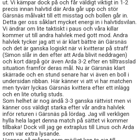
ut. Vi kämpar dock på och får väldigt viktigt in 1-2
precis innan halvtid där Arda går upp och stör
Gärsnäs målvakt till ett misstag och bollen går in.
Detta ger oss såklart mycket energi in i halvtidsvilan.
Vi ändrar om lite taktiskt i paus och våra killar
kommer ut till andra halvlek med gott mod. Andra
halvlek tycker jag att vi är klart bättre än Gärsnäs
och det är ganska logiskt när vi kvitterar på straff
(Simon slår in den efter att Arda blivit neddragen)
och kort därpå gör även Arda 3-2 efter en tilltrasslad
situation framför deras mål. Nu är Gärsnäs klart
skärrade och en stund senare har vi även en boll i
undersidan ribban. Här känner vi att vi har matchen
men tyvärr lyckas Gärsnäs kvittera efter ett inlägg
och en lite oturlig studs.
Som helhet är nog ändå 3-3 ganska rättvist men vi
känner oss väldigt starka efter vår andra halvlek
inför returen i Gärsnäs på lördag. Jag vill verkligen
hylla hela laget denna match på sättet vi kommer
tillbaka! Dock vill jag ge extraplus till Linus och Arda
som var extra lysande.