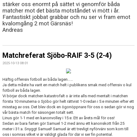
stärker oss enormt på sättet vi genomför båda
matcher mot det bästa motståndet vi mött i år.
Fantastiskt jobbat grabbar och nu ser vi fram emot
kvalomgång 2 mot Gärsnäs!
Andreas
Matchreferat Sjöbo-RAIF 3-5 (2-4)
2025-10-13 08:01
Häftig offensiv fotboll av båda lagen……
Ja detta måste ha varit en match helt i publikens smak med offensiv o kul
fotboll av båda lagen.
Vi börjar dock matchen katastrofalt o är inte alls med mentalt i matchen
första 10 minuterna o Sjöbo gör helt rättvist 1-0 redan i 5:e minuten efter ett
misstag av oss. Det blev dock en ögonöppnare för oss o sedan gör vi nog
vår bästa match för säsongen totalt sett.
Linus gör 1-1 med en kanonvolley i 15:e. Ett av årets mål för oss!
Sedan av bara farten gör Samuel 1-2 med ännu ett kanonskott från 25
meter i 31:a. Snyggt Samuel! Samuel är ett trevligt nyförvärv som kom till
oss i somras vilket vi är väldigt glada för där vi ser fin potential.