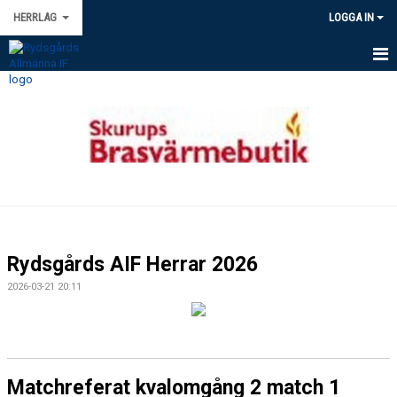
HERRLAG
LOGGA IN
HEM
NYHETER
KALENDER
TRUPPEN
BILDGALLERI
Rydsgårds AIF Herrar 2026
DOKUMENT
2026-03-21 20:11
KONTAKT
Matchreferat kvalomgång 2 match 1