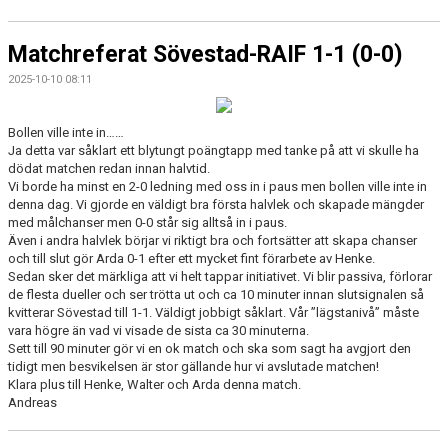
Matchreferat Sövestad-RAIF 1-1 (0-0)
2025-10-10 08:11
Bollen ville inte in……
Ja detta var såklart ett blytungt poängtapp med tanke på att vi skulle ha
dödat matchen redan innan halvtid.
Vi borde ha minst en 2-0 ledning med oss in i paus men bollen ville inte in
denna dag. Vi gjorde en väldigt bra första halvlek och skapade mängder
med målchanser men 0-0 står sig alltså in i paus.
Även i andra halvlek börjar vi riktigt bra och fortsätter att skapa chanser
och till slut gör Arda 0-1 efter ett mycket fint förarbete av Henke.
Sedan sker det märkliga att vi helt tappar initiativet. Vi blir passiva, förlorar
de flesta dueller och ser trötta ut och ca 10 minuter innan slutsignalen så
kvitterar Sövestad till 1-1. Väldigt jobbigt såklart. Vår ”lägstanivå” måste
vara högre än vad vi visade de sista ca 30 minuterna.
Sett till 90 minuter gör vi en ok match och ska som sagt ha avgjort den
tidigt men besvikelsen är stor gällande hur vi avslutade matchen!
Klara plus till Henke, Walter och Arda denna match.
Andreas