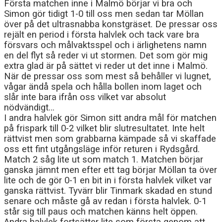
Första matchen inne i Malmö börjar vi bra och
Simon gör tidigt 1-0 till oss men sedan tar Möllan
över på det ultrasnabba konstgräset. De pressar oss
rejält en period i första halvlek och tack vare bra
försvars och målvaktsspel och i ärlighetens namn
en del flyt så reder vi ut stormen. Det som gör mig
extra glad är på sättet vi reder ut det inne i Malmö.
När de pressar oss som mest så behåller vi lugnet,
vågar ändå spela och hålla bollen inom laget och
slår inte bara ifrån oss vilket var absolut
nödvändigt…
I andra halvlek gör Simon sitt andra mål för matchen
på frispark till 0-2 vilket blir slutresultatet. Inte helt
rättvist men som grabbarna kämpade så vi skaffade
oss ett fint utgångsläge inför returen i Rydsgård.
Match 2 såg lite ut som match 1. Matchen börjar
ganska jämnt men efter ett tag börjar Möllan ta över
lite och de gör 0-1 en bit in i första halvlek vilket var
ganska rättvist. Tyvärr blir Tinmark skadad en stund
senare och måste gå av redan i första halvlek. 0-1
står sig till paus och matchen känns helt öppen.