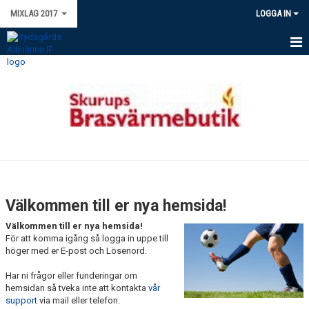
MIXLAG 2017
LOGGA IN
HEM
NYHETER
KALENDER
MATCHER
TRUPPEN
Välkommen till er nya hemsida!
BILDGALLERI
Välkommen till er nya hemsida!
För att komma igång så logga in uppe till
DOKUMENT
höger med er E-post och Lösenord.
Har ni frågor eller funderingar om
KONTAKT
hemsidan så tveka inte att kontakta
vår
support
via mail eller telefon.