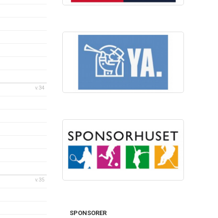
v.34
v.35
SPONSORER