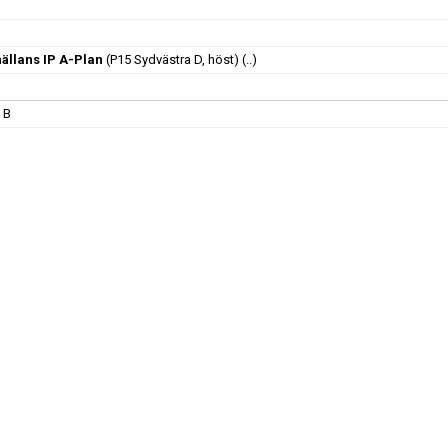
ällans IP A-Plan
(P15 Sydvästra D, höst)
(..)
 B