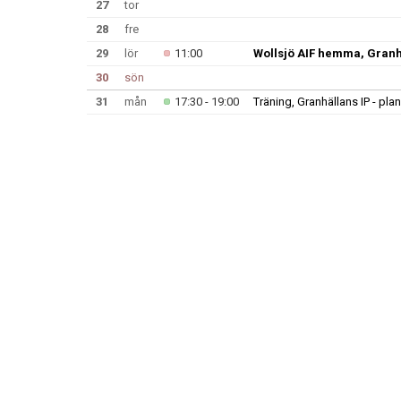
27
tor
28
fre
29
lör
11:00
Wollsjö AIF hemma, Granh
30
sön
31
mån
17:30 - 19:00
Träning, Granhällans IP - plan