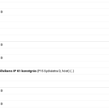
 B
 B
 B
llvikens IP K1 konstgräs
(P15 Sydvästra D, höst)
(..)
 B
 B