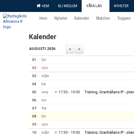
HEM
BLI MEDLEM
VÅRA LAG
NYHETER
Hem
Nyheter
Kalender
Matcher
Truppen
Kalender
AUGUSTI 2026
01
lör
02
sön
03
mån
04
tis
05
ons
17:30 - 19:00
Träning, Granhällans IP - plan
06
tor
07
fre
08
lör
09
sön
10
mån
17:30 - 19:00
Träning, Granhällans IP - plan