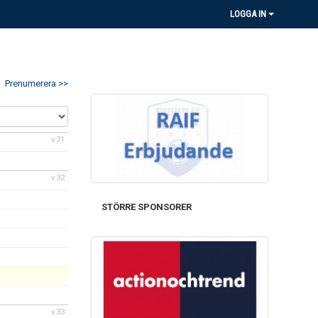
LOGGA IN
Prenumerera >>
v.31
v.32
STÖRRE SPONSORER
v.33