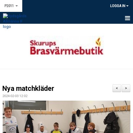
P2011
LOGGA IN
HEM
NYHETER
KALENDER
MATCHER
TRUPPEN
Nya matchkläder
<
>
BILDGALLERI
2024-02-03 12:02
DOKUMENT
KONTAKT