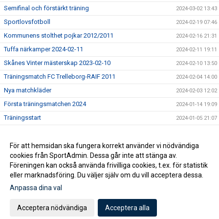
Semifinal och förstärkt träning
2024-03-02 13:43
Sportlovsfotboll
2024-02-19 07:46
Kommunens stolthet pojkar 2012/2011
2024-02-16 21:31
Tuffa närkamper 2024-02-11
2024-02-11 19:11
Skånes Vinter mästerskap 2023-02-10
2024-02-10 13:50
Träningsmatch FC Trelleborg-RAIF 2011
2024-02-04 14:00
Nya matchkläder
2024-02-03 12:02
Första träningsmatchen 2024
2024-01-14 19:09
Träningsstart
2024-01-05 21:07
Gott Nytt år!
2023-12-31 22:40
Välkommen till RAIF 2024
För att hemsidan ska fungera korrekt använder vi nödvändiga
2023-12-17 19:41
cookies från SportAdmin. Dessa går inte att stänga av.
Träningstider from 16/10
2023-10-05 07:28
Föreningen kan också använda frivilliga cookies, t.ex. för statistik
eller marknadsföring. Du väljer själv om du vill acceptera dessa.
Anpassa dina val
Cookie-inställningar
Gå till Webbversion
Acceptera nödvändiga
Acceptera alla