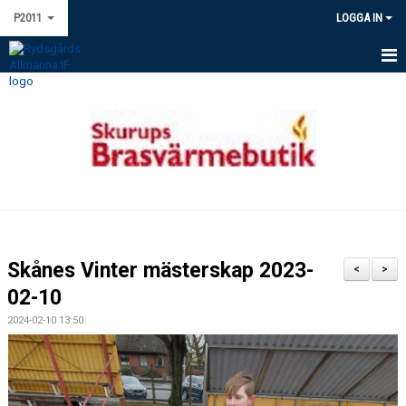
P2011
LOGGA IN
HEM
NYHETER
KALENDER
MATCHER
TRUPPEN
Skånes Vinter mästerskap 2023-
<
>
BILDGALLERI
02-10
2024-02-10 13:50
DOKUMENT
KONTAKT