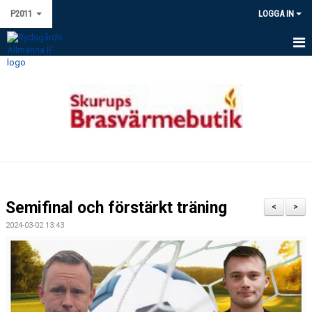
P2011
LOGGA IN
HEM
NYHETER
KALENDER
MATCHER
TRUPPEN
Semifinal och förstärkt träning
<
>
BILDGALLERI
2024-03-02 13:43
DOKUMENT
KONTAKT