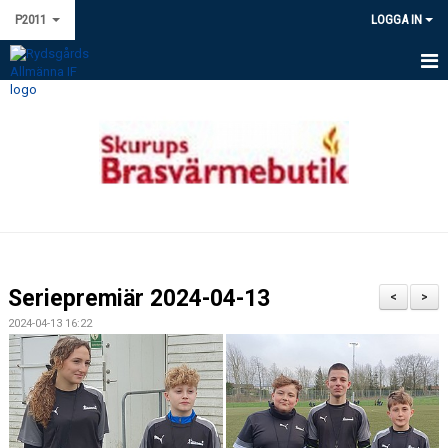
P2011
LOGGA IN
HEM
NYHETER
KALENDER
MATCHER
TRUPPEN
Seriepremiär 2024-04-13
<
>
BILDGALLERI
2024-04-13 16:22
DOKUMENT
KONTAKT