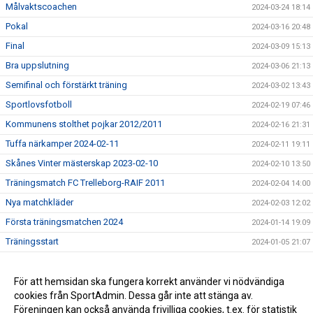
Målvaktscoachen
2024-03-24 18:14
Pokal
2024-03-16 20:48
Final
2024-03-09 15:13
Bra uppslutning
2024-03-06 21:13
Semifinal och förstärkt träning
2024-03-02 13:43
Sportlovsfotboll
2024-02-19 07:46
Kommunens stolthet pojkar 2012/2011
2024-02-16 21:31
Tuffa närkamper 2024-02-11
2024-02-11 19:11
Skånes Vinter mästerskap 2023-02-10
2024-02-10 13:50
Träningsmatch FC Trelleborg-RAIF 2011
2024-02-04 14:00
Nya matchkläder
2024-02-03 12:02
Första träningsmatchen 2024
2024-01-14 19:09
Träningsstart
2024-01-05 21:07
Gott Nytt år!
2023-12-31 22:40
Välkommen till RAIF 2024
För att hemsidan ska fungera korrekt använder vi nödvändiga
2023-12-17 19:41
cookies från SportAdmin. Dessa går inte att stänga av.
Träningstider from 16/10
2023-10-05 07:28
Föreningen kan också använda frivilliga cookies, t.ex. för statistik