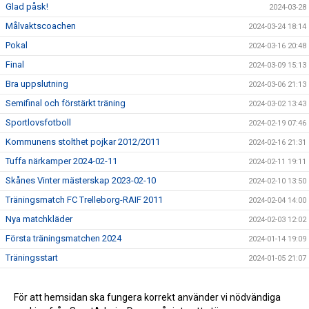
Glad påsk!
2024-03-28
Målvaktscoachen
2024-03-24 18:14
Pokal
2024-03-16 20:48
Final
2024-03-09 15:13
Bra uppslutning
2024-03-06 21:13
Semifinal och förstärkt träning
2024-03-02 13:43
Sportlovsfotboll
2024-02-19 07:46
Kommunens stolthet pojkar 2012/2011
2024-02-16 21:31
Tuffa närkamper 2024-02-11
2024-02-11 19:11
Skånes Vinter mästerskap 2023-02-10
2024-02-10 13:50
Träningsmatch FC Trelleborg-RAIF 2011
2024-02-04 14:00
Nya matchkläder
2024-02-03 12:02
Första träningsmatchen 2024
2024-01-14 19:09
Träningsstart
2024-01-05 21:07
Gott Nytt år!
2023-12-31 22:40
Välkommen till RAIF 2024
För att hemsidan ska fungera korrekt använder vi nödvändiga
2023-12-17 19:41