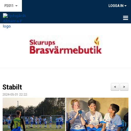
P2011
LOGGA IN
HEM
NYHETER
KALENDER
MATCHER
TRUPPEN
Stabilt
<
>
BILDGALLERI
2024-05-31 22:22
DOKUMENT
KONTAKT