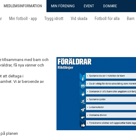
MEDLEMSINFORMATION
MIN FÖRENING
EVENT
DOMARE
ar
Min fotboll - app
Trygg idrott
Vid skada
Fotboll för alla
Barn
e tillsammans med barn och
föräldrar, få nya vänner och
 att deltaga i
ksamhet. Vi är beroende av
n på planen