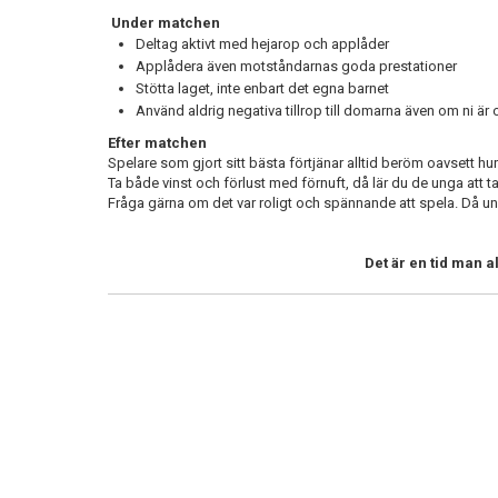
Under matchen
Deltag aktivt med hejarop och applåder
Applådera även motståndarnas goda prestationer
Stötta laget, inte enbart det egna barnet
Använd aldrig negativa tillrop till domarna även om ni ä
Efter matchen
Spelare som gjort sitt bästa förtjänar alltid beröm oavsett h
Ta både vinst och förlust med förnuft, då lär du de unga att
Fråga gärna om det var roligt och spännande att spela. Då un
Det är en tid man 