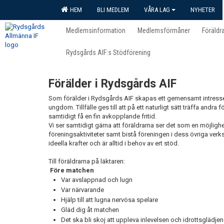
HEM
BLI MEDLEM
VÅRA LAG
NYHETER
Medlemsinformation
Medlemsförmåner
Föräldr
Rydsgårds AIF:s Stödförening
Förälder i Rydsgårds AIF
Som förälder i Rydsgårds AIF skapas ett gemensamt intress
ungdom. Tillfälle ges till att på ett naturligt sätt träffa andra 
samtidigt få en fin avkopplande fritid.
Vi ser samtidigt gärna att föräldrarna ser det som en möjlighet
föreningsaktiviteter samt bistå föreningen i dess övriga ver
ideella krafter och är alltid i behov av ert stöd.
Till föräldrarna på läktaren:
Före matchen
Var avslappnad och lugn
Var närvarande
Hjälp till att lugna nervösa spelare
Gläd dig åt matchen
Det ska bli skoj att uppleva inlevelsen och idrottsglädje