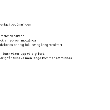
r oeniga i bedömningen
ur matchen slutade
 tackla med- och motgångar
dviker du onödig fokusering kring resultatet
Barn växer upp väldigt fort.
aldrig får tillbaka men länge kommer att minnas……