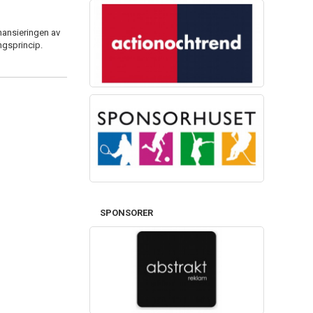
nansieringen av
ingsprincip.
SPONSORER