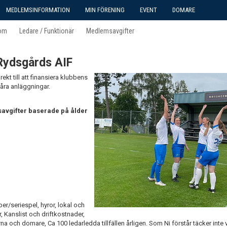
MEDLEMSINFORMATION
MIN FÖRENING
EVENT
DOMARE
om
Ledare / Funktionär
Medlemsavgifter
 Rydsgårds AIF
ekt till att finansiera klubbens
våra anläggningar.
savgifter baserade på ålder
er/seriespel, hyror, lokal och
, Kanslist och driftkostnader,
darna och domare, Ca 100 ledarledda tillfällen årligen. Som Ni förstår täcker int