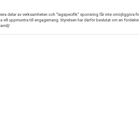
iera delar av verksamheten och ”lagspecifik” sponsring får inte omöjliggöra fi
ill uppmuntra till engagemang. Styrelsen har därför beslutat om en fördeln
amilj!