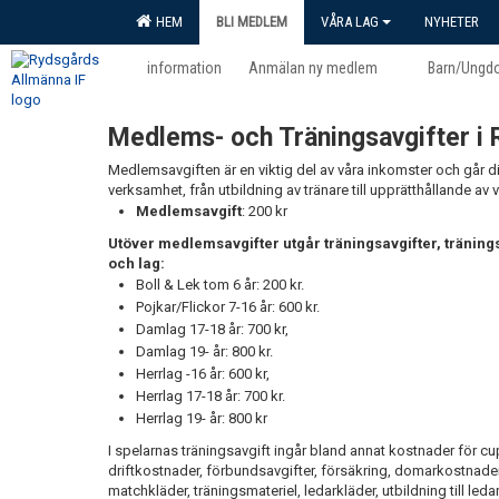
HEM
BLI MEDLEM
VÅRA LAG
NYHETER
information
Anmälan ny medlem
Barn/Ungd
Medlems- och Träningsavgifter i
Medlemsavgiften är en viktig del av våra inkomster och går dir
verksamhet, från utbildning av tränare till upprätthållande av 
Medlemsavgift
: 200 kr
Utöver medlemsavgifter utgår träningsavgifter, träning
och lag:
Boll & Lek tom 6 år: 200 kr.
Pojkar/Flickor 7-16 år: 600 kr.
Damlag 17-18 år: 700 kr,
Damlag 19- år: 800 kr.
Herrlag -16 år: 600 kr,
Herrlag 17-18 år: 700 kr.
Herrlag 19- år: 800 kr
I spelarnas träningsavgift ingår bland annat kostnader för cup
driftkostnader, förbundsavgifter, försäkring, domarkostnader
matchkläder, träningsmateriel, ledarkläder, utbildning till le